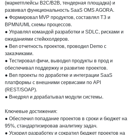
(маркетплейсы B2C/B2B, тендерная площадка) и 
ТК 5Post.

развивал функциональность SaaS OMS AGORA.

● На 13% увеличил долю онлайн-оплат и выручку 
● Формировал MVP продуктов, составлял ТЗ и 
онлайн заказов, внедрив BNPL-оплату Долями.

BPMN/UML схемы процессов.

● Увеличил конверсию на +0.6% и уменьшил отказы на 
● Управлял командой разработки и SDLC, рисками и 
-12% через оптимизацию воронки и редизайн Корзины 
ожиданиями стейкхолдеров.

и Чекаута.

● Вел отчетность проектов, проводил Demo с 
● Сократил Time To Market на 30%, внедрив Agile-
заказчиками.

процессы, релизный цикл, процессы аналитики задач и 
● Тестировал фичи, выводил продукты в прод и 
Code Review.
обеспечивал поддержку и развитие проектов.

● Вел проекты по доработке и интеграции SaaS 
платформы с внешними сервисами по API 
(REST/SOAP).

● Внедрял и дорабатывал модули системы.

Ключевые достижения:

● Обеспечил попадание проектов в сроки и бюджет на 
95%, стандартизировав аналитику задач.

● Ускорил разработку и сократил бюджет проектов на 