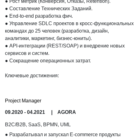
● Рост метрик (Конверсия, Отказы, Retention).

● Составление Технических Заданий.

● End-to-end разработка фич.

● Управление SDLC проектов в кросс-функциональных 
командах до 25 человек (разработка, дизайн, 
аналитики, маркетинг, бизнес-юниты).

● API-интеграции (REST/SOAP) и внедрение новых 
сервисов и систем.

● Сокращение операционных затрат.

Ключевые достижения:

● Увеличил Retention на +10% путем внедрения новой 
программы лояльности.

● Увеличил долю онлайн-заказов и выручку (цифры 
Project Manager
под NDA), интегрировав интернет-магазин на 
09.2020 - 04.2021
|
AGORA
маркетплейсы OZON и Яндекс Маркет.

● Сократил на 80% нагрузку на Клиентский Сервис, 
B2C/B2B, SaaS, BPMN, UML
внедрив AI-чатбота.

● Разрабатывал и запускал E-commerce продукты 
● Увеличил зону покрытия доставки на 20+%, внедрив 