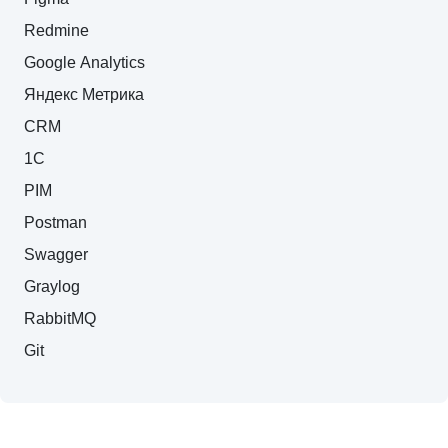
— Excel, Word.

Redmine
— Miro.

Google Analytics
— CRM, 1C, PIM.

Яндекс Метрика
— Postman, Swagger.

— Graylog.

CRM
— RabbitMQ.

1C
— Git.
PIM
Postman
Swagger
Graylog
RabbitMQ
Git