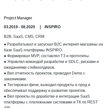
20–30% за счёт использования модулей и 
переиспользования компонентов платформы.

● Ускорил Time To Market проектов на 15%, внедрив и 
Project Manager
оптимизировав Scrum‑процессы в команде.
03.2019 - 08.2020
|
INSPIRO
B2B, SaaS, CMS, CRM
● Разрабатывал и запускал B2C интернет-магазины на 
базе SaaS платформы INSPIRO.

● Формировал MVP, составлял ТЗ и прототипы.

● Управлял командой разработки и SDLC, рисками и 
ожиданиями стейкхолдеров.

● Вел отчетность проектов, проводил Demo с 
заказчиками.

● Тестировал фичи, выводил продукты в прод и 
обеспечивал поддержку и развитие проектов.

● Вел проекты по доработке и интеграции SaaS 
платформы с платежными системами и ТК по REST 
API.
