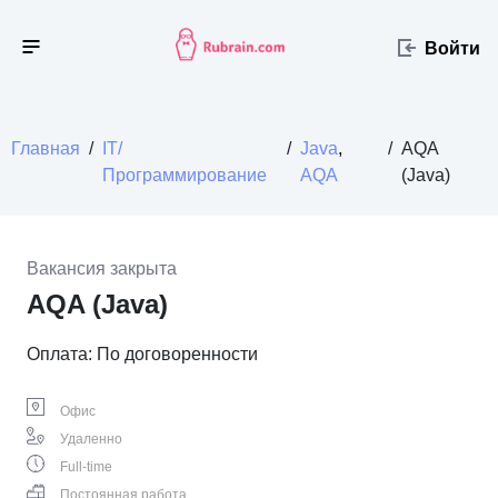
Войти
Главная
/
IT/
/
Java
,
/
AQA
Программирование
AQA
(Java)
Вакансия закрыта
AQA (Java)
Оплата: По договоренности
Офис
Удаленно
Full-time
Постоянная работа