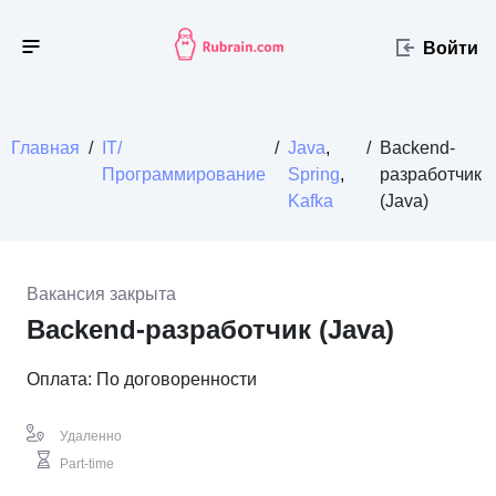
Войти
Главная
/
IT/
/
Java
,
/
Backend-
Программирование
Spring
,
разработчик
Kafka
(Java)
Вакансия закрыта
Backend-разработчик (Java)
Оплата: По договоренности
Удаленно
Part-time