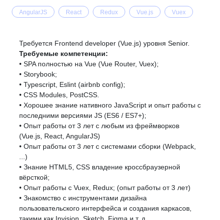
AngularJS
React
Redux
Vue.js
Vuex
Требуется Frontend developer (Vue.js) уровня Senior.
Требуемые компетенции:
• SPA полностью на Vue (Vue Router, Vuex);
• Storybook;
• Typescript, Eslint (airbnb config);
• CSS Modules, PostCSS.
• Хорошее знание нативного JavaScript и опыт работы с
последними версиями JS (ES6 / ES7+);
• Опыт работы от 3 лет с любым из фреймворков
(Vue.js, React, AngularJS)
• Опыт работы от 3 лет с системами сборки (Webpack,
...)
• Знание HTML5, CSS владение кроссбраузерной
вёрсткой;
• Опыт работы с Vuex, Redux; (опыт работы от 3 лет)
• Знакомство с инструментами дизайна
пользовательского интерфейса и создания каркасов,
такими как Invision, Sketch, Figma и т. д.