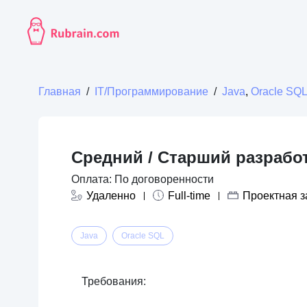
Главная
/
IT/Программирование
/
Java
,
Oracle SQ
Средний / Старший разработ
Оплата: По договоренности
Удаленно
Full-time
Проектная з
Java
Oracle SQL
Требования: