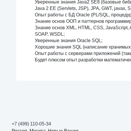
Уверенные знания Java2 SE8 (базовые библ
Java 2 EE (Servlets, JSP), JPA, GWT, javax
Опыт работы с БД Oracle (PL/SQL, процедур
Знание основ ООП и паттернов программи
Знание основ XML, HTML, CSS, JavaScript, A
SOAP, WSDL;
Уверенные знания Oracle SQL;
Хорошие знания SQL (написание хранимых п
Опыт работы с серверами приложений (таким 
Будет плюсом опыт разработки математическ
+7 (499) 110-05-34
Россия, Москва, Новые Вешки,