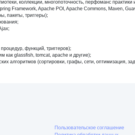
иотеки, коллекции, многопоточность, перфоманс практики и
, Spring Framework, Apache POI, Apache Commons, Maven, Gua
ы, пакеты, триггеры);
рования;
jax;
роцедур, функций, триггеров);
как glassfish, tomcat, apache и другие);
их алгоритмов (сортировки, графы, сети, оптимизация, зад
Пользовательское соглашение
Политика обработки данных