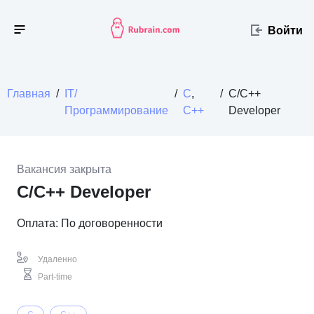
Войти
Главная
/
IT/
/
C
,
/
С/С++
Программирование
C++
Developer
Вакансия закрыта
С/С++ Developer
Оплата: По договоренности
Удаленно
Part-time