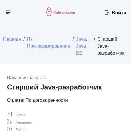
Войти
Главная
/
IT/
/
Java
,
/
Старший
Программирование
Java
Java-
EE
разработчик
Вакансия закрыта
Старший Java-разработчик
Оплата: По договоренности
Офис
Удаленно
Full-time