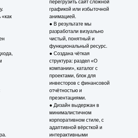
перегрузить сайт сложной
у.
графикой или избыточной
 «как
анимацией.
● В результате мы
разработали визуально
ен
чистый, понятный и
функциональный ресурс.
дхода,
● Создана чёткая
м
структура: раздел «О
компании», каталог с
проектами, блок для
инвесторов с финансовой
с
отчётностью и
презентациями.
● Дизайн выдержан в
минималистичном
корпоративном стиле, с
адаптивной вёрсткой и
ра.
интерактивными