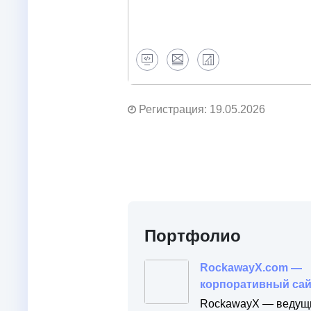
Регистрация: 19.05.2026
Портфолио
RockawayX.com —
корпоративный сай
крипто‑венчурного
RockawayX — ведущ