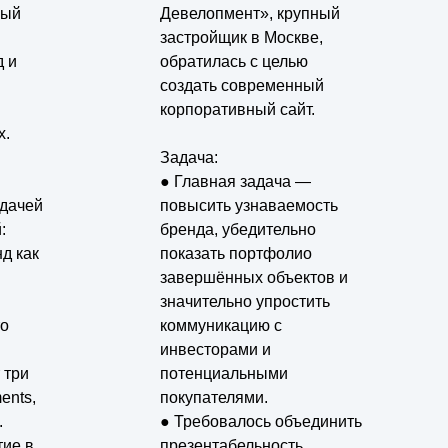
Девелопмент»
ный
Девелопмент», крупный
застройщик в Москве,
д и
обратилась с целью
создать современный
корпоративный сайт.
х.
Задача:
● Главная задача —
адачей
повысить узнаваемость
:
бренда, убедительно
д как
показать портфолио
завершённых объектов и
значительно упростить
то
коммуникацию с
инвесторами и
 три
потенциальными
ents,
покупателями.
.
● Требовалось объединить
тие в
презентабельность,