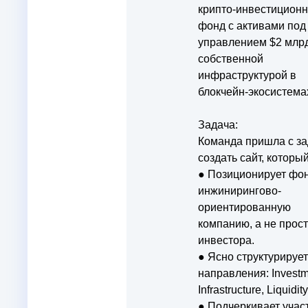
фонда
крипто-инвестицион
фонд с активами под
управлением $2 млр
собственной
инфраструктурой в
блокчейн-экосистема
Задача:
Команда пришла с з
создать сайт, который
● Позиционирует фон
инжинирингово-
ориентированную
компанию, а не прос
инвестора.
● Ясно структурирует
направления: Investm
Infrastructure, Liquidity
● Подчеркивает учас