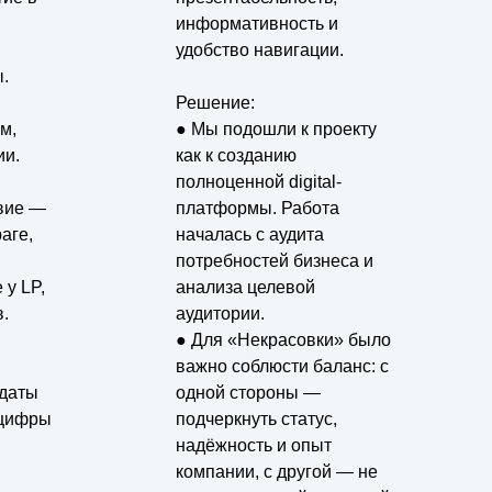
информативность и
удобство навигации.
.
Решение:
м,
● Мы подошли к проекту
ии.
как к созданию
полноценной digital-
вие —
платформы. Работа
аге,
началась с аудита
потребностей бизнеса и
 у LP,
анализа целевой
.
аудитории.
● Для «Некрасовки» было
важно соблюсти баланс: с
идаты
одной стороны —
 цифры
подчеркнуть статус,
надёжность и опыт
компании, с другой — не