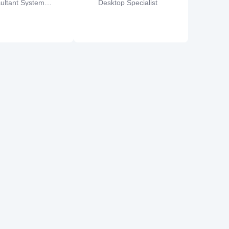
ultant System
Desktop Specialist
st (CRM, Bitrix24)
L,
React,
MySQL,
JavaScript,
jQuery,
Node.js,
REST,
ML,
CSS,
PHP,
Node.js,
Angular,
GraphQL,
CI/CD methodologies,
t Management,
API,
UX
Azure,
API,
DevOps,
HTML5,
Figma,
Git,
sign,
Vue.js,
Web Design,
Bootstrap,
GitHub,
TypeScript,
Docker,
ress
CSS3,
Agile