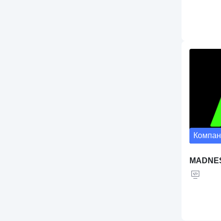
1C
Компан
MADNE