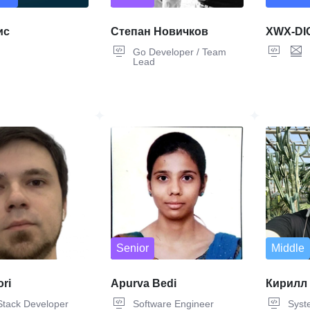
ис
Степан Новичков
XWX-DI
Go Developer / Team
Lead
Senior
Middle
ori
Apurva Bedi
Кирилл
 Stack Developer
Software Engineer
Syste