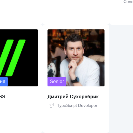
Cons
Analy
Golang,
PostgreSQL,
Backend
JavaScript,
SQ
Development,
Team Lead,
Microservices,
TypeScript,
HT
gRPC,
RabbitMQ,
Kafka,
Docker,
Figma,
Projec
Kubernetes,
CI/CD methodologies,
Design,
UI De
GitLab,
Prometheus,
Grafana,
Python,
Next.js,
Wordp
Node.js,
ClickHouse,
Git,
Agile,
Scrum
ия
Senior
SS
Дмитрий Сухоребрик
TypeScript Developer