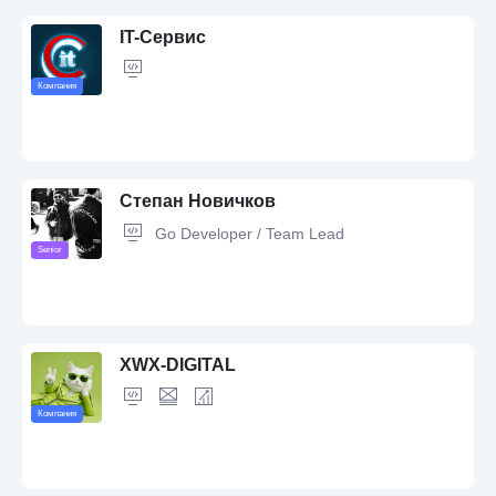
IT-Cервис
Компания
Степан Новичков
Go Developer / Team Lead
Senior
1C
XWX-DIGITAL
Компания
Golang,
PostgreSQL,
Backend Development,
Team Lead,
Microservices,
gRPC,
RabbitMQ,
Kafka,
Docker,
Kubernetes,
CI/CD
methodologies,
GitLab,
Prometheus,
Grafana,
Python,
Node.js,