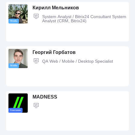
Laravel
Кирилл Мельников
System Analyst / Bitrix24 Consultant System
Analyst (CRM, Bitrix24)
Middle
JavaScript,
Vue.js,
Redux,
Jira,
jQuery,
Spring Boot,
REST,
Angular,
React,
Azure,
API,
HTML5,
Git,
Bootstrap,
TypeScript,
Scrum,
Postman,
CSS3,
Java,
Agile
Георгий Горбатов
QA Web / Mobile / Desktop Specialist
Middle
SQL,
MySQL,
Git,
CRM,
Bitrix24,
BPMN,
1C,
Visual Studio,
PHP,
Visual
Studio Code,
rest api,
Анализ требований,
XML,
ASP.NET,
.NET
Framework
MADNESS
Компания
REST,
Jira,
ELK,
Jenkins,
Debugging,
DevTools,
Zephyr,
kibana,
CI/CD
methodologies,
Charles,
Confluence,
Swagger,
SDLC,
SOAP,
Python,
GitHub,
MySQL,
PostgreSQL,
Postman,
Linux,
Fiddler Proxy