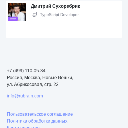
Дмитрий Сухоребрик
TypeScript Developer
Senior
PHP,
JavaScript,
MySQL,
CSS,
Artificial Intelligence,
LLM,
Прототипы
+7 (499) 110-05-34
NestJS,
TypeScript,
Node.js,
Angular,
React,
PHP,
PostgreSQL,
Redis,
MongoDB,
MySQL,
Unix shell,
JavaScript,
Yii,
SQL,
Nginx,
rest api,
Россия, Москва, Новые Вешки,
Tailwind CSS,
CSS,
API,
DevOps,
HTML,
HTML5,
Git,
Docker,
BullMQ,
ул. Абрикосовая, стр. 22
OOP,
Linux
info@rubrain.com
Пользовательское соглашение
Политика обработки данных
Карта проектов