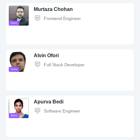
ClickHouse,
Git,
Agile,
Scrum
Murtaza Chohan
Frontend Engineer
Senior
JavaScript,
SQL,
React,
MySQL,
TypeScript,
HTML,
CSS,
PHP,
Node.js,
Figma,
Project Management,
API,
UX Design,
UI Design,
Vue.js,
Web
Design,
Next.js,
Wordpress
Alvin Ofori
Full Stack Developer
Senior
JavaScript,
jQuery,
Node.js,
REST,
Angular,
GraphQL,
CI/CD
methodologies,
Azure,
API,
DevOps,
HTML5,
Figma,
Git,
Bootstrap,
GitHub,
TypeScript,
Docker,
CSS3,
Agile
Apurva Bedi
Software Engineer
Senior
JavaScript,
Redis,
Vue.js,
AWS,
Node.js,
REST,
Angular,
GraphQL,
CI/CD methodologies,
Kotlin,
MongoDB,
PHP,
Flutter,
Swift,
FastAPI,
Express.js,
Python,
Git,
TypeScript,
Docker,
MySQL,
Kubernetes,
React,