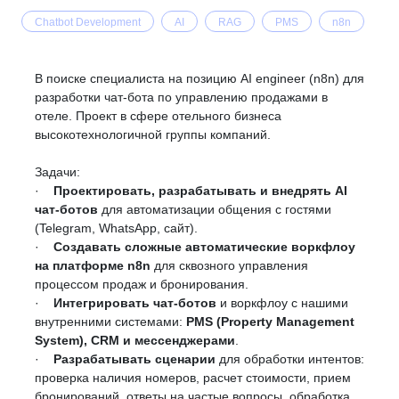
Chatbot Development
AI
RAG
PMS
n8n
В поиске специалиста на позицию AI engineer (n8n) для
разработки чат-бота по управлению продажами в
отеле. П
роект в сфере отельного бизнеса
высокотехнологичной группы компаний.
Задачи:
·
Проектировать, разрабатывать и внедрять AI
чат-ботов
для автоматизации общения с гостями
(Telegram, WhatsApp, сайт).
·
Создавать сложные автоматические воркфлоу
на платформе n8n
для сквозного управления
процессом продаж и бронирования.
·
Интегрировать чат-ботов
и воркфлоу с нашими
внутренними системами:
PMS (Property Management
System), CRM и мессенджерами
.
·
Разрабатывать сценарии
для обработки интентов:
проверка наличия номеров, расчет стоимости, прием
бронирований, ответы на частые вопросы, обработка