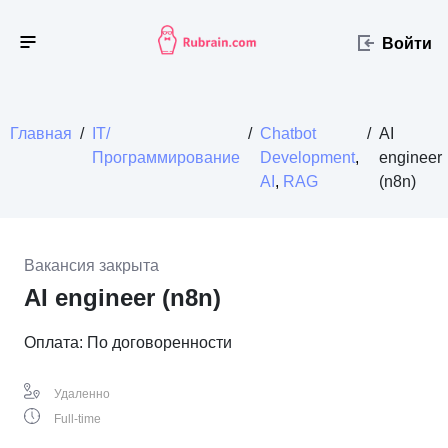
Войти
Главная
/
IT/
/
Chatbot
/
AI
Программирование
Development
,
engineer
AI
,
RAG
(n8n)
Вакансия закрыта
AI engineer (n8n)
Оплата: По договоренности
Удаленно
Full-time