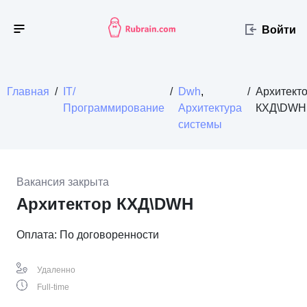
Войти
Главная
/
IT/
/
Dwh
,
/
Архитект
Программирование
Архитектура
КХД\DWH
системы
Вакансия закрыта
Архитектор КХД\DWH
Оплата: По договоренности
Удаленно
Full-time