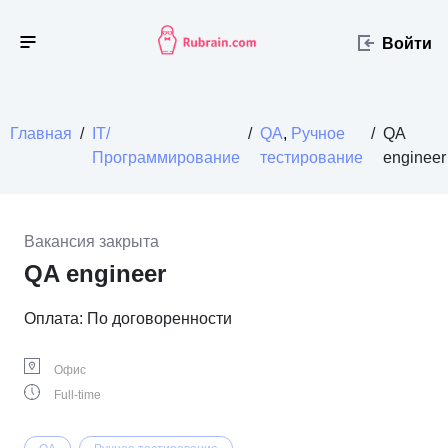
Войти
Главная
/
IT/
/
QA
,
Ручное
/
QA
Программирование
тестирование
engineer
Вакансия закрыта
QA engineer
Оплата: По договоренности
Офис
Full-time