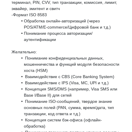
терминал, PIN, CVV, тип транзакции, комиссия, лимит,
эквайер, эмитент и свитч
-Формат ISO 8583
Обработка онлайн-авторизаций (через
POS/ATM/E-commerce/Цифровой банк и т.д.)
Понимание процесса авторизации/
аутентификации
Желательно:
Понимание конфиденциальных данных,
мошенничества и функций модуля безопасности
хоста (HSM)
Взаимодействие с CBS (Core Banking System)
Взаимодействие с IPS (Visa, MC, UPI и т.д.)
Концепция SMS/DMS (например, Visa SMS или
Base I/Base II) для сетей
Понимание ISO-сообщений, твердое знание
основных полей (PAN, сумма, время/дата, тип
транзакции, код ответа и т.д.)
Концепция систем бэк-офиса (офлайн-
обработка)