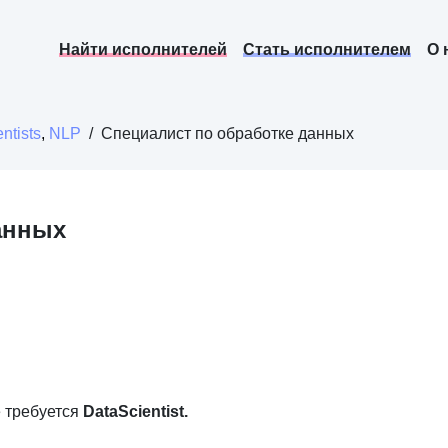
Найти исполнителей
Стать исполнителем
О 
ntists
,
NLP
/
Специалист по обработке данных
анных
е требуется
DataScientist.