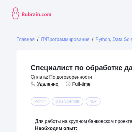
Главная
/
IT/Программирование
/
Python
,
Data Scie
Специалист по обработке д
Оплата: По договоренности
Удаленно
Full-time
Python
Data Scientists
NLP
Для работы на крупном банковском проект
Необходим опыт: