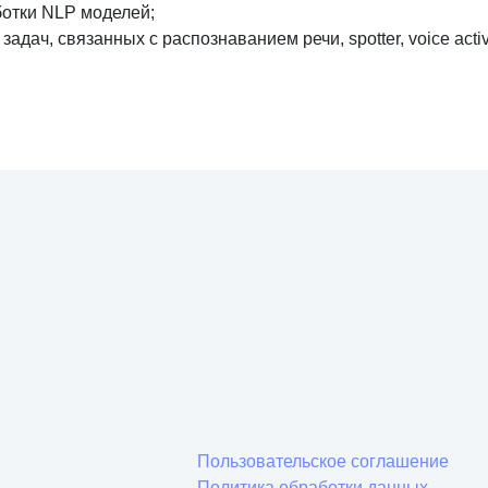
ботки NLP моделей;
дач, связанных с распознаванием речи, spotter, voice activi
Пользовательское соглашение
Политика обработки данных