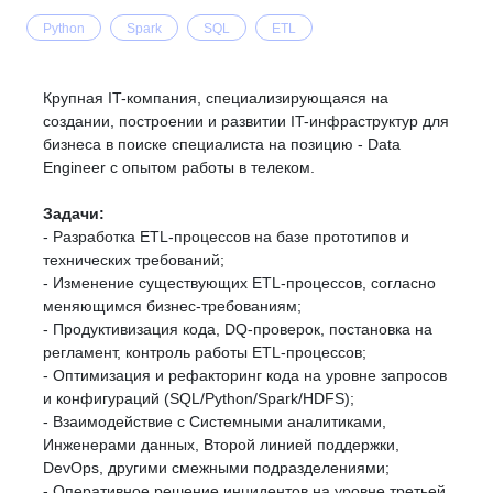
Python
Spark
SQL
ETL
Крупная IT-компания, специализирующаяся на
создании, построении и развитии IT-инфраструктур для
бизнеса в поиске специалиста на позицию - Data
Engineer с опытом работы в телеком.
Задачи:
- Разработка ETL-процессов на базе прототипов и
технических требований;
- Изменение существующих ETL-процессов, согласно
меняющимся бизнес-требованиям;
- Продуктивизация кода, DQ-проверок, постановка на
регламент, контроль работы ETL-процессов;
- Оптимизация и рефакторинг кода на уровне запросов
и конфигураций (SQL/Python/Spark/HDFS);
- Взаимодействие с Системными аналитиками,
Инженерами данных, Второй линией поддержки,
DevOps, другими смежными подразделениями;
- Оперативное решение инцидентов на уровне третьей