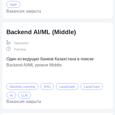
Agile
Вакансия закрыта
Backend AI/ML (Middle)
Удаленно
Full-time
Один из ведущих банков Казахстана в поиске
Backend AI/ML уровня Middle.
Machine Learning
RAG
LangGraph
LangChain
AI
LLM
Вакансия закрыта