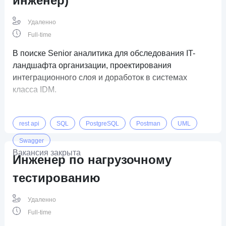
инженер)
Удаленно
Full-time
В поиске Senior аналитика для обследования IT-
ландшафта организации, проектирования
интеграционного слоя и доработок в системах
класса IDM.
rest api
SQL
PostgreSQL
Postman
UML
Swagger
Вакансия закрыта
Инженер по нагрузочному
тестированию
Удаленно
Full-time