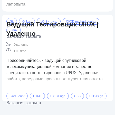
лет опыта
Git
GitLab
1C-Битрикс
CI/CD methodologies
Ведущий Тестировщик UI/UX |
Linux
Удаленно
Вакансия закрыта
Удаленно
Full-time
Присоединяйтесь к ведущей спутниковой
телекоммуникационной компании в качестве
специалиста по тестированию UI/UX. Удаленная
работа, передовые проекты, конкурентная оплата
JavaScript
HTML
UX Design
CSS
UI Design
Вакансия закрыта