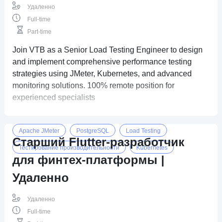
Удаленно
Full-time
Part-time
Join VTB as a Senior Load Testing Engineer to design
and implement comprehensive performance testing
strategies using JMeter, Kubernetes, and advanced
monitoring solutions. 100% remote position for
experienced specialists
Apache JMeter
PostgreSQL
Load Testing
Старший Flutter-разработчик
Тестирование производительности
Kubernetes
для финтех-платформы |
MongoDB
Удаленно
Удаленно
Full-time