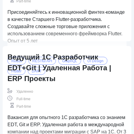
Part-time
Присоединяйтесь к инновационной финтех-команде
в качестве Старшего Flutter-разработчика.
Создавайте сложные торговые приложения с
использованием современного фреймворка Flutter.
Опыт от 5 лет
Ведущий 1C Разработчик
Redux
RESTful API
GraphQL
UI Design
EDT+Git | Удаленная Работа |
Flutter
DART
ERP Проекты
Удаленно
Full-time
Part-time
Вакансия для опытного 1C разработчика со знанием
EDT, Git и ERP. Удаленная работа в международной
компании над проектами миграции с SAP на 1C. От 3