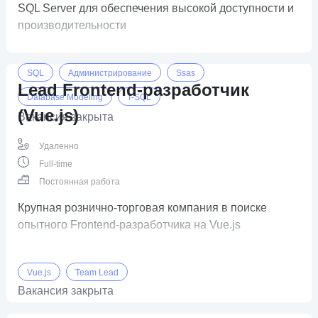
SQL Server для обеспечения высокой доступности и
производительности
SQL
Администрирование
Ssas
Lead Frontend-разработчик
Database Modeling
T-SQL
(Vue.js)
Вакансия закрыта
Администрирование баз данных
SQL Server Integration Services (SSIS)
dBase Administration
Удаленно
Full-time
SQL Server
Постоянная работа
Крупная рознично-торговая компания в поиске
опытного Frontend-разработчика на Vue.js
Vue.js
Team Lead
Вакансия закрыта