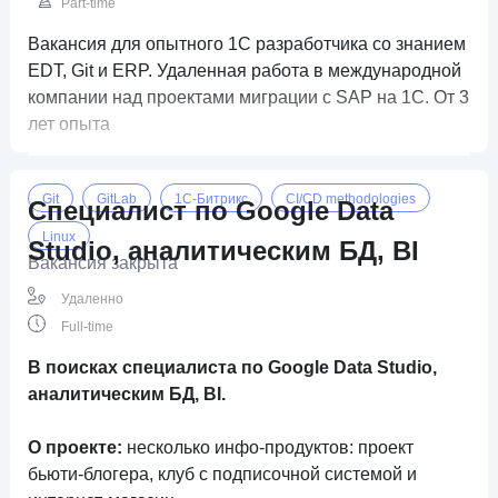
Part-time
Вакансия для опытного 1C разработчика со знанием
EDT, Git и ERP. Удаленная работа в международной
компании над проектами миграции с SAP на 1C. От 3
лет опыта
Git
GitLab
1C-Битрикс
CI/CD methodologies
Специалист по Google Data
Linux
Studio, аналитическим БД, BI
Вакансия закрыта
Удаленно
Full-time
В поисках специалиста по Google Data Studio,
аналитическим БД, BI.
О проекте:
несколько инфо-продуктов: проект
бьюти-блогера, клуб с подписочной системой и