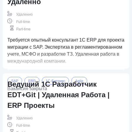
Удаленно
Удаленно
Full-time
Part-time
Требуется опытный консультант 1С ERP для проекта
миграции с SAP. Экспертиза в регламентированном
учете, МСФО и разработке ТЗ. Удаленная работа в
международной компании.
SAP
ERP
1C-Битрикс
Agile
Ведущий 1C Разработчик
Вакансия закрыта
EDT+Git | Удаленная Работа |
ERP Проекты
Удаленно
Full-time