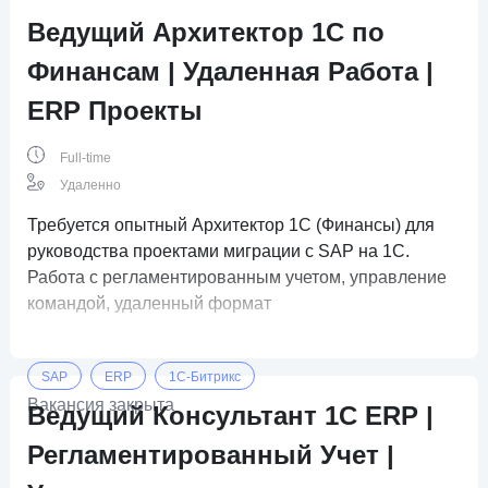
Ведущий Архитектор 1С по
Финансам | Удаленная Работа |
ERP Проекты
Full-time
Удаленно
Требуется опытный Архитектор 1С (Финансы) для
руководства проектами миграции с SAP на 1С.
Работа с регламентированным учетом, управление
командой, удаленный формат
SAP
ERP
1C-Битрикс
Вакансия закрыта
Ведущий Консультант 1С ERP |
Регламентированный Учет |