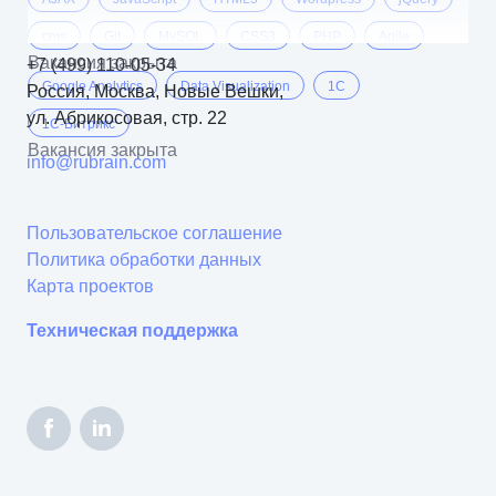
cms
Git
MySQL
CSS3
PHP
Agile
Вакансия закрыта
+7 (499) 110-05-34
Google Analytics
Data Visualization
1C
Россия, Москва, Новые Вешки,
ул. Абрикосовая, стр. 22
1C-Битрикс
Вакансия закрыта
info@rubrain.com
Пользовательское соглашение
Политика обработки данных
Карта проектов
Техническая поддержка