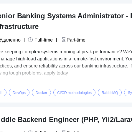
enior Banking Systems Administrator -
frastructure
Удаленно
Full-time
Part-time
e keeping complex systems running at peak performance? We're
manage high-load applications in a remote-first environment. Y
ctices, and ensure reliability across our banking infrastructure.
ving tough problems, apply today
IL
DevOps
Docker
CI/CD methodologies
RabbitMQ
Sy
iddle Backend Engineer (PHP, Yii2/Lara