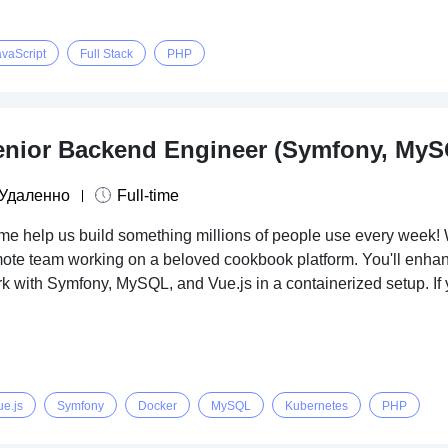
avaScript
Full Stack
PHP
enior Backend Engineer (Symfony, MySQ
Удаленно
Full-time
e help us build something millions of people use every week! 
ote team working on a beloved cookbook platform. You'll enhan
k with Symfony, MySQL, and Vue.js in a containerized setup. If y
ue.js
Symfony
Docker
MySQL
Kubernetes
PHP