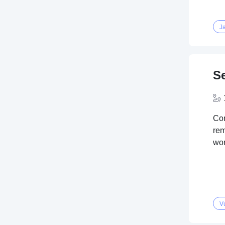
J
S
Com
rem
wor
V