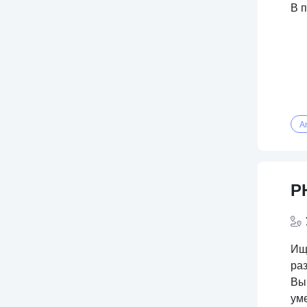
В п
A
P
Ищ
ра
Вы
ум