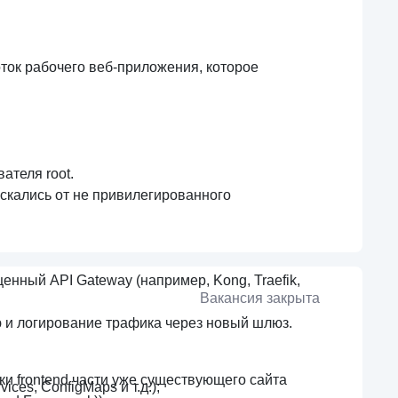
ток
рабочего веб-приложения, которое
ателя root.
пускались от не привилегированного
енный API Gateway (например, Kong, Traefik,
Вакансия закрыта
 и логирование трафика через новый шлюз.
ки frontend части уже существующего сайта
ces, ConfigMaps и т.д.);