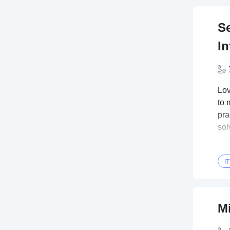
S
In
Lov
to 
pra
sol
IT
M