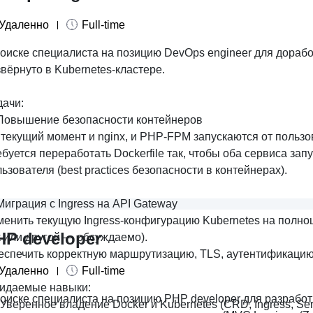
Удаленно
Full-time
поиске специалиста на позицию
DevOps engineer для дорабо
вёрнуто в Kubernetes-кластере
.
дачи:
 Повышение безопасности контейнеров
текущий момент и nginx, и PHP-FPM запускаются от пользов
буется переработать Dockerfile так, чтобы оба сервиса за
ьзователя (best practices безопасности в контейнерах).
Миграция с Ingress на API Gateway
менить текущую Ingress-конфигурацию Kubernetes на полноц
HP developer
k или другой — обсуждаемо).
еспечить корректную маршрутизацию, TLS, аутентификацию
Удаленно
Full-time
идаемые навыки:
поиске специалиста на позицию PHP developer для разработ
Уверенное владение Docker и Kubernetes (CRD, Ingress, Servi