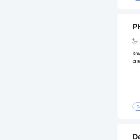
PH
Ко
сп
D
D