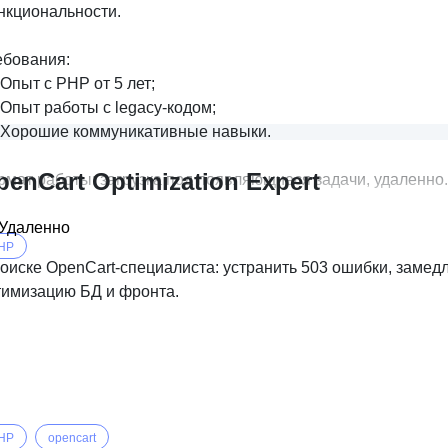
нкциональности.
ебования:
Опыт с PHP от 5 лет;
Опыт работы с legacy-кодом;
Хорошие коммуникативные навыки.
penCart Optimization Expert
рмат работы: загрузка под появляющиеся задачи, удаленно.
Удаленно
HP
оиске OpenCart-специалиста: устранить 503 ошибки, замедле
тимизацию БД и фронта.
HP
opencart