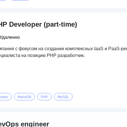
P Developer (part-time)
Удаленно
мпания c фокусом на создании комплексных IaaS и PaaS-ре
ециалиста на позицию PHP разработчик.
ocker
MariaDB
PHP
MySQL
evOps engineer