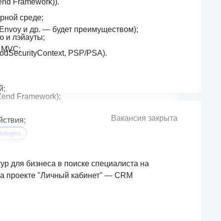
nd Framework)).
рной среде;
 Envoy и др. — будет преимуществом);
ю и лэйауты;
 MVC;
odSecurityContext, PSP/PSA).
й;
end Framework);
Вакансия закрыта
йствия;
ologies
ур для бизнеса в поиске специалиста на
ы на проекте "Личный кабинет" — CRM