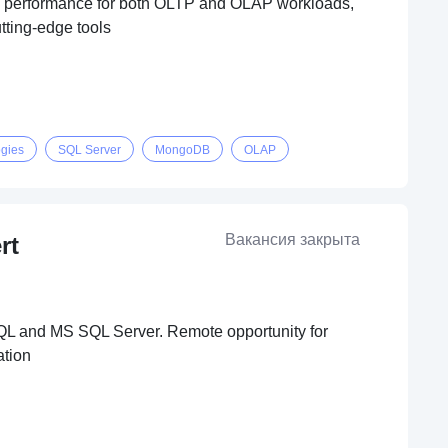
mize performance for both OLTP and OLAP workloads,
tting-edge tools
gies
SQL Server
MongoDB
OLAP
Вакансия закрыта
rt
-SQL and MS SQL Server. Remote opportunity for
ation