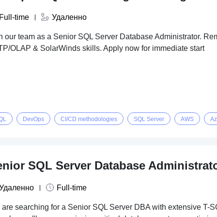
Full-time
Удаленно
n our team as a Senior SQL Server Database Administrator. Rem
P/OLAP & SolarWinds skills. Apply now for immediate start
QL
DevOps
CI/CD methodologies
SQL Server
AWS
Az
enior SQL Server Database Administrat
Удаленно
Full-time
are searching for a Senior SQL Server DBA with extensive T-SQ