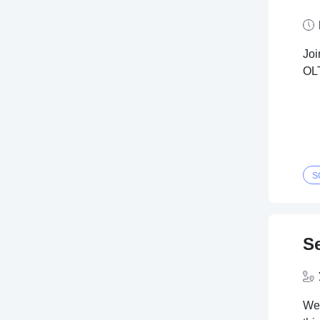
Joi
OLT
S
S
We 