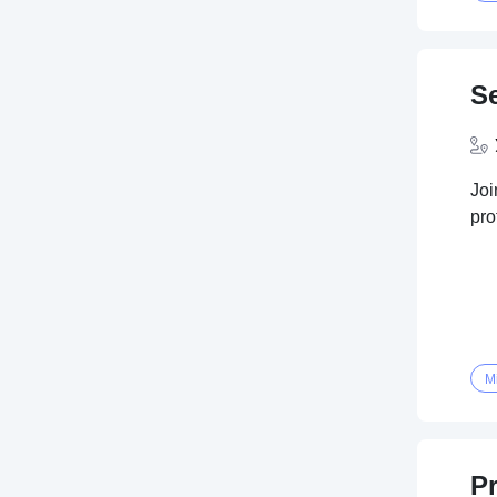
S
Joi
pro
M
Pr