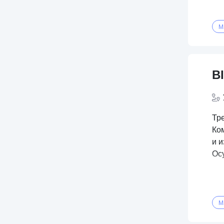
M
BI
Тр
Ко
и 
Ос
M