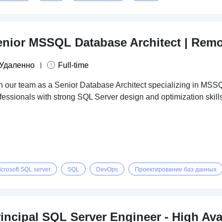
enior MSSQL Database Architect | Remo
Удаленно
Full-time
n our team as a Senior Database Architect specializing in MSS
fessionals with strong SQL Server design and optimization skill
icrosoft SQL server
SQL
DevOps
Проектирование баз данных
incipal SQL Server Engineer - High Ava