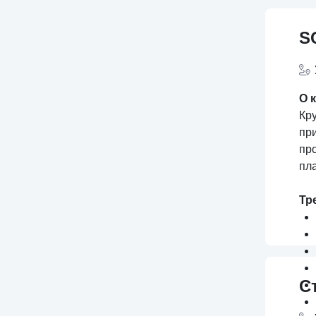
S
О 
Кр
пр
пр
пл
Тр
С