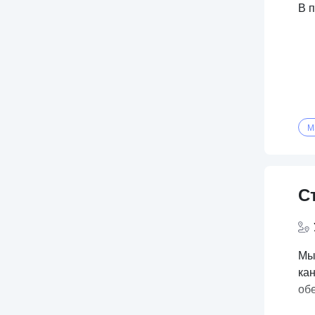
В 
M
С
Мы
ка
об