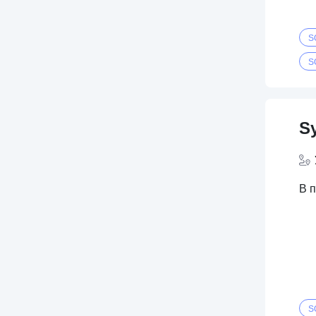
S
S
S
В п
S