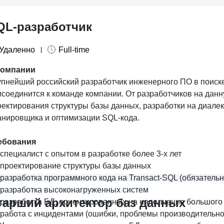
QL-разработчик
Удаленно
Full-time
компании
упнейший российский разработчик инженерного ПО в поиске
исоединится к команде компании.
От разработчиков на дан
оектирования структуры базы данных, разработки на диале
анировщика и оптимизации SQL-кода.
ебования
специалист с опытом в разработке более 3-х лет
проектирование структуры базы данных
разработка программного кода на Transact-SQL (обязатель
разработка высоконагруженных систем
тарший архитектор баз данных
разработка БД, ориентированных на наполнение большого 
работа с инцидентами (ошибки, проблемы производительно