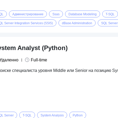
QL
Администрирование
Ssas
Database Modeling
T-SQL
QL Server Integration Services (SSIS)
dBase Administration
SQL Server
ystem Analyst (Python)
Удаленно
Full-time
оиске специалиста уровня Middle или Senior на позицию Sy
QL Server
T-SQL
System Analysis
Python