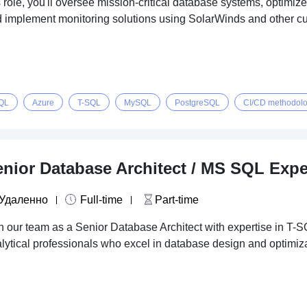
s role, you'll oversee mission-critical database systems, opti
 implement monitoring solutions using SolarWinds and other cu
QL
Azure
T-SQL
MySQL
PostgreSQL
CI/CD methodolo
nior Database Architect / MS SQL Expe
Удаленно
Full-time
Part-time
n our team as a Senior Database Architect with expertise in T
lytical professionals who excel in database design and optimiz