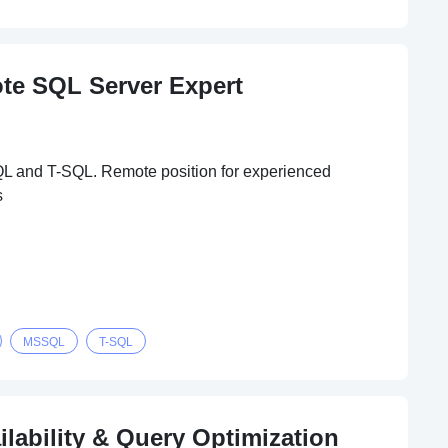
te SQL Server Expert
QL and T-SQL. Remote position for experienced
s
MSSQL
T-SQL
ilability & Query Optimization