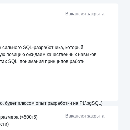
Вакансия закрыта
 сильного SQL-разработчика, который
ную позицию ожидаем качественных навыков
ктах SQL, понимания принципов работы
но, будет плюсом опыт разработки на PL\pgSQL)
Вакансия закрыта
размера (>500гб)
сти)