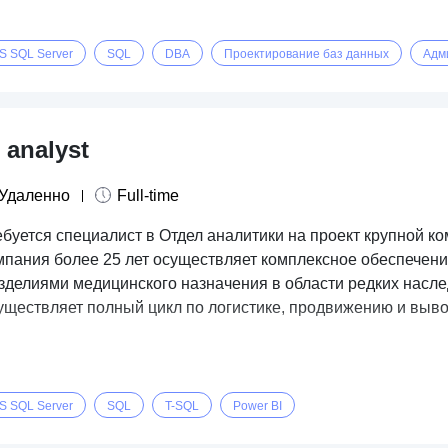
S SQL Server
SQL
DBA
Проектирование баз данных
Адм
 analyst
Удаленно
Full-time
ебуется специалист в Отдел аналитики на проект крупной к
мпания более 25 лет осуществляет комплексное обеспече
изделиями медицинского назначения в области редких насл
уществляет полный цикл по логистике, продвижению и выво
S SQL Server
SQL
T-SQL
Power BI