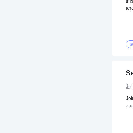
thi
and
S
Se
Joi
ana