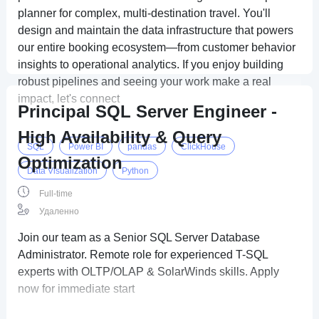
planner for complex, multi-destination travel. You'll
design and maintain the data infrastructure that powers
our entire booking ecosystem—from customer behavior
insights to operational analytics. If you enjoy building
robust pipelines and seeing your work make a real
impact, let's connect
Principal SQL Server Engineer -
High Availability & Query
SQL
Power BI
pandas
ClickHouse
Optimization
Data Visualization
Python
Full-time
Удаленно
Join our team as a Senior SQL Server Database
Administrator. Remote role for experienced T-SQL
experts with OLTP/OLAP & SolarWinds skills. Apply
now for immediate start