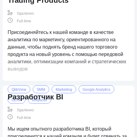
Trading Products
OLAP
Удаленно
Full-time
Присоединяйтесь к нашей команде в качестве
аналитика по маркетингу, ориентированного на
данные, чтобы поднять бренд нашего торгового
продукта на новый уровень с помощью передовой
аналитики, оптимизации компаний и стратегических
выводов
QlikView
SMM
Marketing
Google Analytics
Разработчик BI
OLAP
Mixpanel
Удаленно
Full-time
Мы ищем опытного разработчика BI, который
присоединится к нашей команде и будет отвечать за