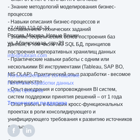
- Знание методологий моделирования бизнес-
процессов
- Навыки описания бизнес-процессов и
+7 (499) 110-05-34
составлением технических заданий
Россия, Москва, Новые Вешки,
- Знание теоретических основ построения баз
ул. Абрикосовая, стр. 22
данных, в том числе NO SQL БД, принципов
построения корпоративных хранилищ данных
info@rubrain.com
- Практические навыки работы с одним или
несколькими BI инструментами (Tableau, SAP BO,
MS OLAP). Практический опыт разработки - весомое
Пользовательское соглашение
преимущество
Политика обработки данных
- Опыт внедрения и сопровождения BI систем,
Карта проектов
систем поддержки принятия решений – от 1 года
Техническая поддержка
- Опыт работы в больших кросс-функциональных
проектах в роли консолидирующего и
унифицирующего требования к развитию источников
данных