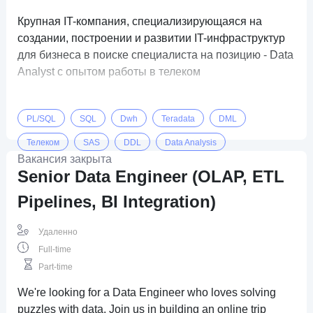
Крупная IT-компания, специализирующаяся на
создании, построении и развитии IT-инфраструктур
для бизнеса в поиске специалиста на позицию - Data
Analyst с опытом работы в телеком
PL/SQL
SQL
Dwh
Teradata
DML
Телеком
SAS
DDL
Data Analysis
Вакансия закрыта
Senior Data Engineer (OLAP, ETL
Pipelines, BI Integration)
Удаленно
Full-time
Part-time
We're looking for a Data Engineer who loves solving
puzzles with data. Join us in building an online trip