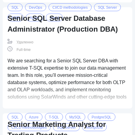
SQL
DevOps
CI/CD methodologies
SQL Server
Senior SQL Server Database
AWS
Azure
nosql
Administrator (Production DBA)
Удаленно
Full-time
We are searching for a Senior SQL Server DBA with
extensive T-SQL expertise to join our data management
team. In this role, you'll oversee mission-critical
database systems, optimize performance for both OLTP
and OLAP workloads, and implement monitoring
solutions using SolarWinds and other cutting-edge tools
SQL
Azure
T-SQL
MySQL
PostgreSQL
Senior Marketing Analyst for
CI/CD methodologies
SQL Server
MongoDB