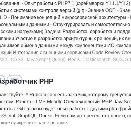
бования: - Опыт работы с PHP7.1 (фреймворки Yii 1.1/Yii 2) 
боты с системами контроля версий (git) - Знание ООП - Зн
LID - Понимание концепций микросервисной архитектуры - 
рсональными данными - Структурировать и самостоятельно с
ысокими нагрузками) Задачи: Разработка, доработка и под
мпании Участие в разработке архитектурных решений, их в
ханизмов обмена данными между компонентами ИС компани
кций Интеграция с внешними сервисами Code Review Стек: PH
L5, CSS3, JavaScript (jQuery), Redis, Elasticsearch, SQS, S3
азработчик PHP
i
PHP
авствуйте. У Rubrain.com есть заказчик, которому требует
ектом. Работа с LMS-Moodle Стек технологий: PHP, JavaScr
отать с Git Плюсом будет: опыт работы с другими php-фрейвор
eScript, GraphQL, Docker Если вам интересен этот проект, 
также прикрепите ваше резюме