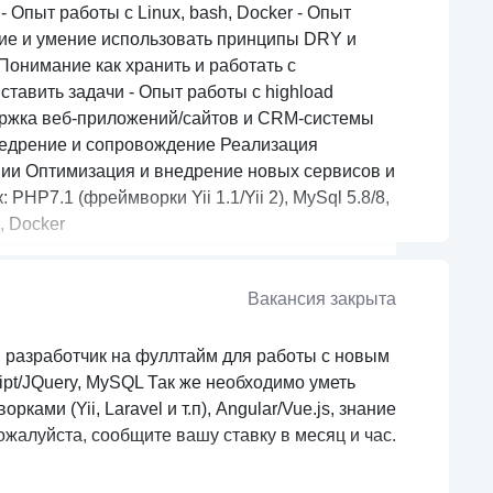
- Опыт работы с Linux, bash, Docker - Опыт
ание и умение использовать принципы DRY и
Понимание как хранить и работать с
тавить задачи - Опыт работы с highload
держка веб-приложений/сайтов и CRM-системы
недрение и сопровождение Реализация
и Оптимизация и внедрение новых сервисов и
P7.1 (фреймворки Yii 1.1/Yii 2), MySql 5.8/8,
, Docker
Вакансия закрыта
ся разработчик на фуллтайм для работы с новым
ipt/JQuery, MySQL Так же необходимо уметь
ками (Yii, Laravel и т.п), Angular/Vue.js, знание
пожалуйста, сообщите вашу ставку в месяц и час.