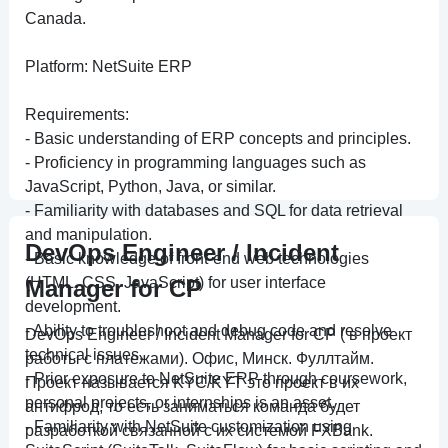
Canada.
Platform: NetSuite ERP
Requirements:
- Basic understanding of ERP concepts and principles.
- Proficiency in programming languages such as
JavaScript, Python, Java, or similar.
- Familiarity with databases and SQL for data retrieval
and manipulation.
DevOps Engineer / Incident
- Basic knowledge of front-end web technologies
(HTML, CSS, JavaScript) for user interface
Manager for CP
development.
- Ability to troubleshoot and debug code and resolve
DevOps Engineer / Incident Manager for CP ( в проект
technical issues.
работы с платежами). Офис, Минск. Фуллтайм.
- Prior exposure to NetSuite ERP through coursework,
Проект называется KYC/KYT это проект в их
personal projects, or internships is an asset.
антифрод, то есть заниматься команда будет
- Familiarity with NetSuite customization using
разработкой связанной с их системой FXBank.