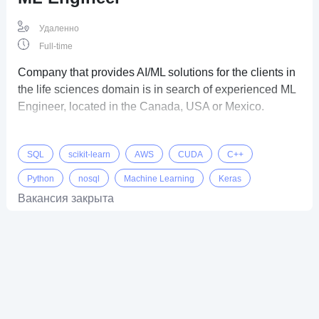
Удаленно
Full-time
Company that provides AI/ML solutions for the clients in
the life sciences domain is in search of experienced ML
Engineer, located in the Canada, USA or Mexico.
SQL
scikit-learn
AWS
CUDA
C++
Python
nosql
Machine Learning
Keras
Вакансия закрыта
OpenCV
Kubernetes
Spark
Jupyter
PyTorch