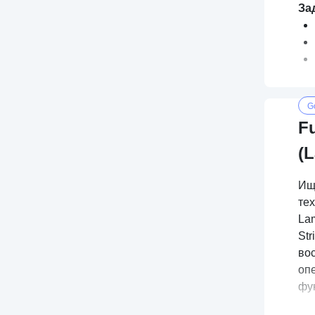
За
G
F
(L
Ище
тех
Lam
Str
вос
оп
фу