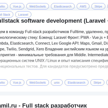
ilio
Vue.js
WebSockets
Elasticsearch
AWS
Stripe
ll Stack
Laravel
llstack software development (Laravel 
м в команду Full-stack разработчиков Fulltime, удаленно, 
нологическому стеку: Бэкенд: Laravel Фронт: PWA - Vue.js 
bda, Elasticsearch, Connect, Lex Google API: Maps, Gmail, Dis
ipe, Twilio, Sendgrid, Xero Владение английским языком на
приятия - минимальные требования для Middle. Intermediate or
ерационных систем UNIX / Linux и опыт написания специфи
нкциональных тестов. Для кандидатов предусмотрено предв
ilio
Vue.js
WebSockets
unix
Elasticsearch
Stripe
mil.ru - Full stack разработчик