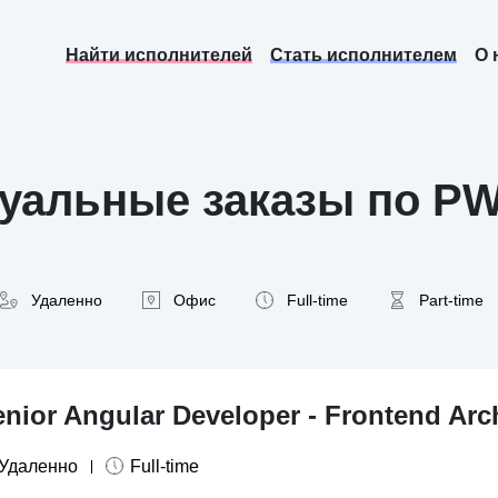
Найти исполнителей
Стать исполнителем
О 
уальные заказы по P
Удаленно
Офис
Full-time
Part-time
nior Angular Developer - Frontend Arc
Удаленно
Full-time