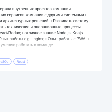
ддержка внутренних проектов компании
нних сервисов компании с другими системами •
ии архитектурных решений; • Развивать систему
вать технические и операционные процессы.
eact/Redux; • отличное знание Node.js, Koajs
Опыт работы с git, nginx; • Опыт работы с PWA; •
и умению работать в команде.
reSQL
React