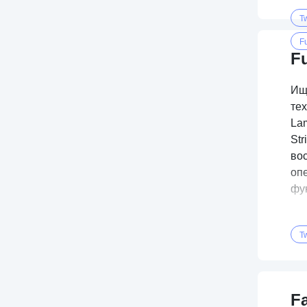
Tw
Fu
Fu
Ище
тех
Lam
Str
вос
оп
фу
Tw
Fa