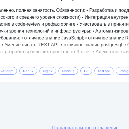
аленно, полная занятость. Обязанности: • Разработка и по
ысокого и среднего уровня сложности) • Интеграция внутре
стие в code-review и рефакторинге • Участвовать в принят
точки зрения технологий и инфраструктуры; • Автоматизиро
бования: • отличное знание JavaScript; • отличное знание R
; • Умение писать REST API; • отличное знание postgresql; • 
т разработки больших проектов от 3-х лет. • Адекватность 
avaScript
Redux
Nginx
Node.js
Git
rest api
Postg
Пользовательское соглашение