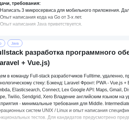
дачи, требования:
Написать 3 микросервиса для мобильного приложения. Дал
Опыт написания кода на Gо от 3-х лет.
Опыт написания Java приветствуется.
o
Java
ullstack разработка программного об
aravel + Vue.js)
м в команду Full-stack разработчиков Fulltime, удаленно, 
нологическому стеку: Бэкенд: Laravel Фронт: PWA - Vue.js 
bda, Elasticsearch, Connect, Lex Google API: Maps, Gmail, Dis
ipe, Twilio, Sendgrid, Xero Владение английским языком на
приятия - минимальные требования для Middle. Intermediate or
ерационных систем UNIX / Linux и опыт написания специфи
нкциональных тестов. Для кандидатов предусмотрено предв