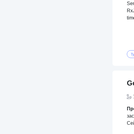
Sen
RxJ
tim
T
G
Пр
за
Се