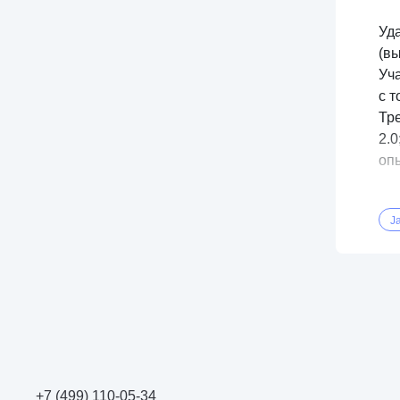
Уд
(в
Уча
с 
Тре
2.0
опы
J
+7 (499) 110-05-34