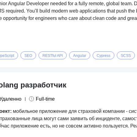
ior Angular Developer needed for a fully remote, global team. 
S required. You'll build modern web applications that push the b
e opportunity for engineers who care about clean code and gre
ypeScript
SEO
RESTful API
Angular
Cypress
SCSS
olang разработчик
Удаленно
Full-time
оект:
мобильное приложение для страховой компании - сист
страхованные лица могут сами заявить об инциденте, самос
йчас приложение есть, но не совсем активно пользуется. Р