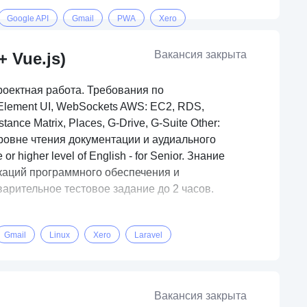
Google API
Gmail
PWA
Xero
Вакансия закрыта
+ Vue.js)
проектная работа. Требования по
+ Element UI, WebSockets AWS: EC2, RDS,
tance Matrix, Places, G-Drive, G-Suite Other:
 уровне чтения документации и аудиального
 higher level of English - for Senior. Знание
каций программного обеспечения и
арительное тестовое задание до 2 часов.
Gmail
Linux
Xero
Laravel
Вакансия закрыта