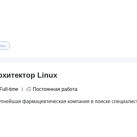
inux
рхитектор Linux
Full-time
Постоянная работа
упнейшая фармацевтическая компания в поиске специалиста