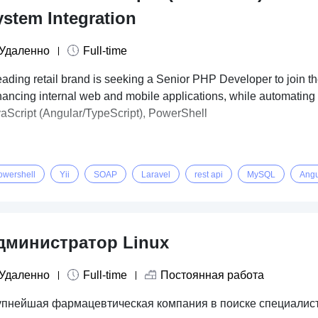
stem Integration
Удаленно
Full-time
eading retail brand is seeking a Senior PHP Developer to join th
ancing internal web and mobile applications, while automati
aScript (Angular/TypeScript), PowerShell
owershell
Yii
SOAP
Laravel
rest api
MySQL
Angu
дминистратор Linux
Удаленно
Full-time
Постоянная работа
упнейшая фармацевтическая компания в поиске специалист