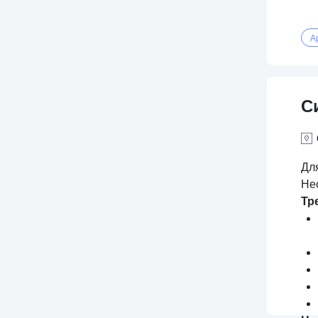
А
С
Дл
Не
Тр