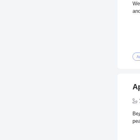
We 
and
Ac
А
Ве
ре