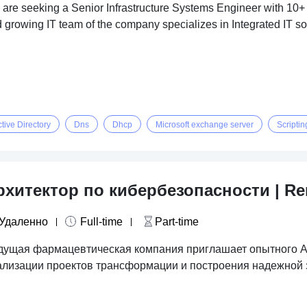
are seeking a Senior Infrastructure Systems Engineer with 10+ 
 growing IT team of the company specializes in Integrated IT so
tive Directory
Dns
Dhcp
Microsoft exchange server
Scriptin
рхитектор по кибербезопасности | R
Удаленно
Full-time
Part-time
дущая фармацевтическая компания приглашает опытного Ар
ализации проектов трансформации и построения надежно