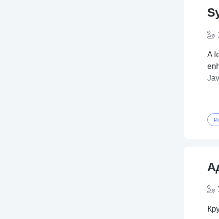
Sy
A l
enh
Jav
P
А
Кр