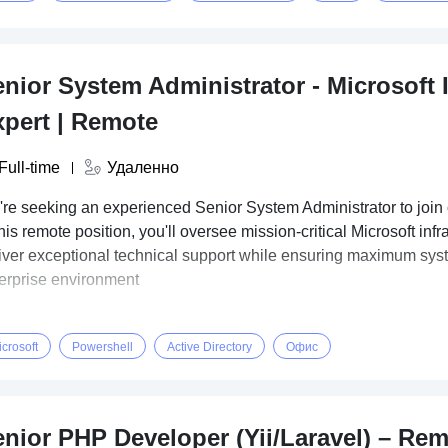
nior System Administrator - Microsoft I
xpert | Remote
Full-time
Удаленно
re seeking an experienced Senior System Administrator to join 
this remote position, you'll oversee mission-critical Microsoft inf
iver exceptional technical support while ensuring maximum syst
erprise environment
crosoft
Powershell
Active Directory
Офис
enior PHP Developer (Yii/Laravel) – R