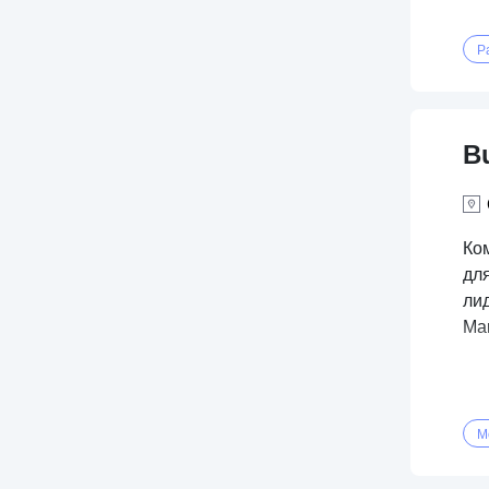
P
B
Ко
дл
ли
Ma
М