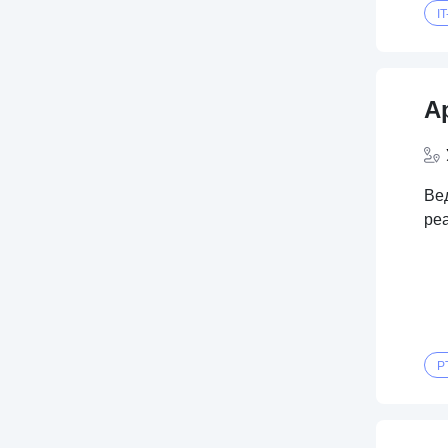
IT
А
Ве
ре
P