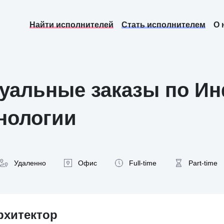
Найти исполнителей
Стать исполнителем
О 
уальные заказы по И
нологии
Удаленно
Офис
Full-time
Part-time
рхитектор