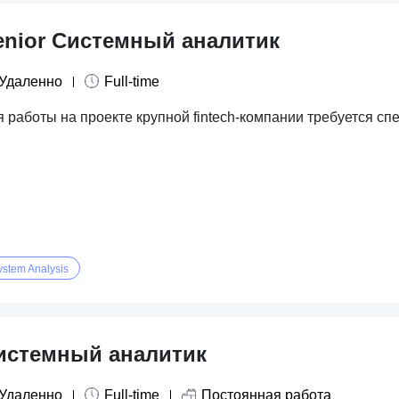
enior Cистемный аналитик
Удаленно
Full-time
 работы на проекте крупной fintech-компании требуется сп
ystem Analysis
истемный аналитик
Удаленно
Full-time
Постоянная работа