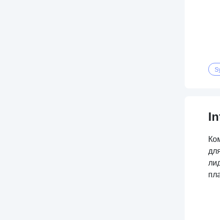
S
I
Ко
дл
ли
пл