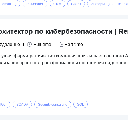
-consulting
Powershell
CRM
GDPR
Информационные тех
рхитектор по кибербезопасности | R
Удаленно
Full-time
Part-time
дущая фармацевтическая компания приглашает опытного Ар
ализации проектов трансформации и построения надежно
TGui
SCADA
Security consulting
SQL