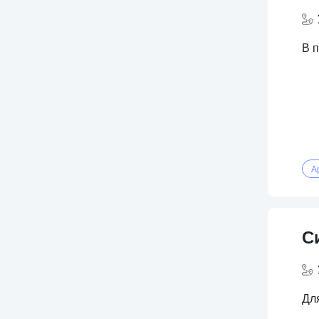
В 
А
С
Для