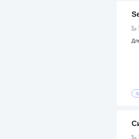
S
Для
S
С