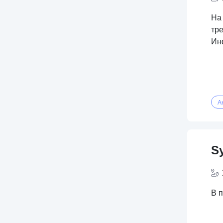
На
тр
Ин
А
S
В п