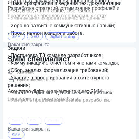
агентствах для удаленной проектной работы.
- Навык разработки и ведения тех. документации
Разработка стратегий, оптимизация профилей и
(FSD, BRD, Admin Guide, User Guide);
продвижение брендов в социальных сетях
- Умение анализировать качество данных;
- Хорошо развитые коммуникативные навыки;
- Проактивная позиция в работе.
SMM
SEO
Digital Painting
Вакансия закрыта
Задачи
:
- Постановка ТЗ команде разработчиков;
SMM специалист
- Коммуникация с клиентом и членами команды;
- Сбор, анализ, формализация требований;
Удаленно
- Участие в проектировании архитектурного
Проектная занятость
решения;
Агентство digital-маркентинга ищет SMM
- Участие в приемо-сдаточных мероприятиях;
специалиста с опытом работы
- Контроль продвижения этапов разработки.
Dwh
SQL
Oracle
Вакансия закрыта
SMM