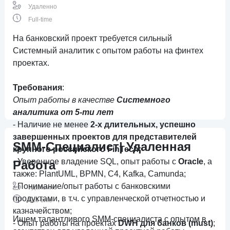
Удаленно
Full-time
На банковский проект требуется сильный
Системный аналитик с опытом работы на финтех
проектах.
Требования
:
Опыт работы в качестве
Системного
аналитика от 5-ти лет
- Наличие не менее
2-х длительных, успешно
завершенных проектов для представителей
SMM-Специалист| Удаленная
крупного российского FinTech;
- Уверенное владение SQL, опыт работы с
Oracle
, а
Работа
также: PlantUML, BPMN, C4, Kafka, Camunda;
- Понимание/опыт работы с банковскими
Удаленно
продуктами, в т.ч. с управленческой отчетностью и
Full-time
казначейством;
Ищем талантливого SMM-специалиста с опытом в
- Опыт работы на проектах
DWH для банков (must)
;