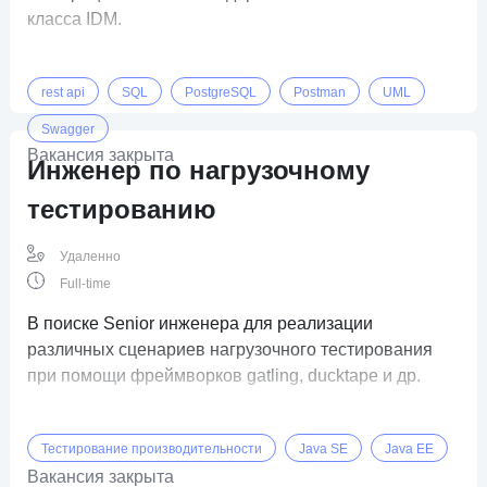
класса IDM.
rest api
SQL
PostgreSQL
Postman
UML
Swagger
Вакансия закрыта
Инженер по нагрузочному
тестированию
Удаленно
Full-time
В поиске Senior инженера для реализации
различных сценариев нагрузочного тестирования
при помощи фреймворков gatling, ducktape и др.
Тестирование производительности
Java SE
Java EE
Вакансия закрыта