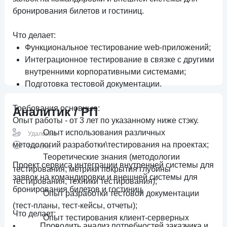
бронирования билетов и гостиниц.
Что делает:
Функциональное тестирование web-приложений;
Интеграционное тестирование в связке с другими
внутренними корпоративными системами;
Подготовка тестовой документации.
Требования основные:
Аналитик / РП
Опыт работы - от 3 лет по указанному ниже стэку.
Опыт использования различных
Удаленно
методологий разработки\тестирования на проектах;
Full-time
Теоретические знания (методологии
Проект сервиса интеграции внутренней системы для
тестирования, метрики покрытия глубины
заявок на командировки и
внешней системы для
тестирования, техники тестирования);
бронирования билетов и гостиниц.
Опыт разработки тестовой документации
(тест-планы, тест-кейсы, отчеты);
Что делает:
Опыт тестирования клиент-серверных
• Проводить анализ потребностей заказчика и