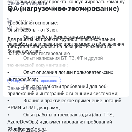
состоянии по ходу проекта, консультировать команду
Вакансия закрыта
QA (нагрузочное тестирование)
по разрабатываемой функциональности.
Удаленно
Требования основные:
Full-time
Опыт работы - от 3 лет.
• Опыт работы бизнес-аналитиком в
Для работы на проекте крупной fintech-компании
разработке или развитии программного обеспечения
требуется специалист на позицию - Инженер по
более двух лет;
нагрузочному тестированию
• Опыт написания БТ, ТЗ, ФТ и другой
технической документации;
• Опыт описания логики пользовательских
интерфейсов;
Нагрузочное тестирование
• Опыт разработки требований для веб-
Вакансия закрыта
приложений и интеграций с внешними системами;
• Знание и практическое применение нотаций
BPMN и UML диаграмм;
• Опыт работы в трекерах задач (Jira, TFS,
AzureDevOps) и документирования требований
(Confluence);
+7 (499) 110-05-34